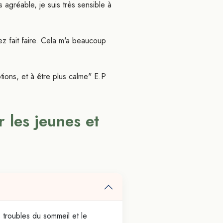
s agréable, je suis très sensible à
ez fait faire. Cela m'a beaucoup
ions, et à être plus calme" E.P
rn-out et hypnose Ericksonienne.
 les jeunes et
s troubles du sommeil et le