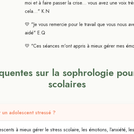
moi et à faire passer la crise... vous avez une voix trè
cela..." K.N
💛 "Je vous remercie pour le travail que vous nous av
aidé" E.Q
💛 "Ces séances m'ont appris à mieux gérer mes émot
0) dans le Val-de-Marne. Accompagnement en gestion du stress, bu
quentes sur la sophrologie pour
scolaires
r un adolescent stressé ?
scents à mieux gérer le stress scolaire, les émotions, l’anxiété, le