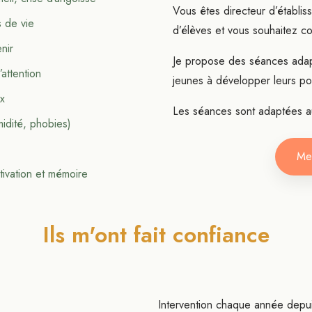
Vous êtes directeur d’établis
s de vie
d’élèves et vous souhaitez co
nir
Je propose des séances adap
attention
jeunes à développer leurs pot
x
Les séances sont adaptées aux
midité, phobies)
Me
ivation et mémoire
Ils m'ont fait confiance
Intervention chaque année depu