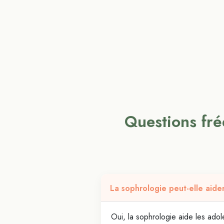
Cabinet de sophrologie Frouhid Baghaie situé à Alfortville (9414
Questions fré
La sophrologie peut-elle aide
Oui, la sophrologie aide les adole