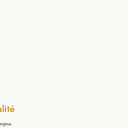
lité
enjeux.