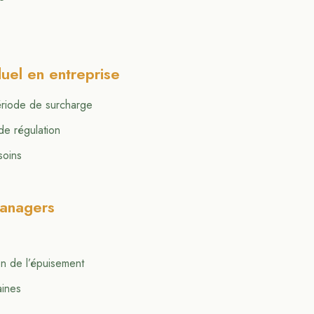
el en entreprise
ériode de surcharge
de régulation
soins
anagers
on de l’épuisement
aines