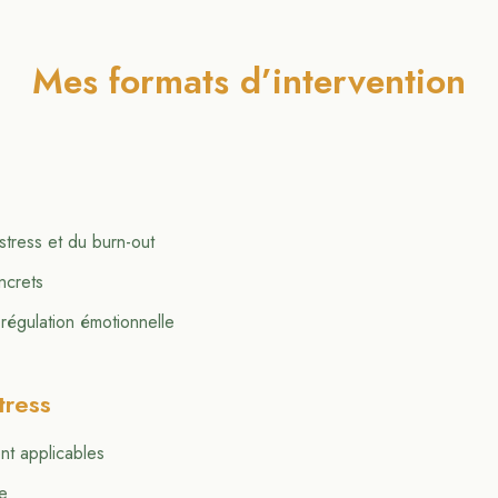
Mes formats d’intervention
tress et du burn-out
ncrets
régulation émotionnelle
tress
nt applicables
e